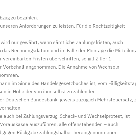
bzug zu bezahlen.
nseren Anforderungen zu leisten. Für die Rechtzeitigkeit
 wird nur gewährt, wenn sämtliche Zahlungsfristen, auch
ch das Rechnungsdatum und im Falle der Montage die Mitteilun
ereinbarten Fristen überschritten, so gilt Ziffer 1.
unter Vorbehalt angenommen. Die Annahme von Wechseln
genommen.
fmann im Sinne des Handelsgesetzbuches ist, vom Fälligkeitsta
sen in Höhe der von ihm selbst zu zahlenden
r Deutschen Bundesbank, jeweils zuzüglich Mehrsteuersatz, 
vorhalten.
e auch bei Zahlungsverzug, Scheck- und Wechselprotest, ist
 Vorauskasse auszuführen, alle offenstehenden – auch
 und gegen Rückgabe zahlungshalber hereingenommener