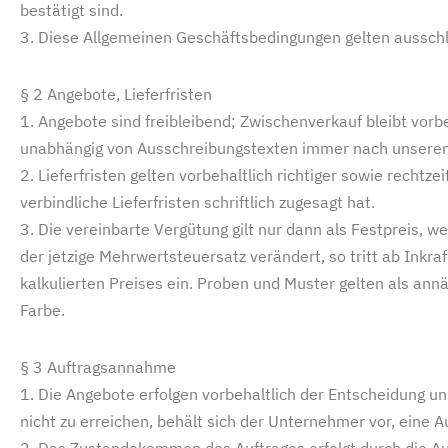
bestätigt sind.
3. Diese Allgemeinen Geschäftsbedingungen gelten ausschlie
§ 2 Angebote, Lieferfristen
1. Angebote sind freibleibend; Zwischenverkauf bleibt vor
unabhängig von Ausschreibungstexten immer nach unseren
2. Lieferfristen gelten vorbehaltlich richtiger sowie rechtz
verbindliche Lieferfristen schriftlich zugesagt hat.
3. Die vereinbarte Vergütung gilt nur dann als Festpreis, w
der jetzige Mehrwertsteuersatz verändert, so tritt ab Ink
kalkulierten Preises ein. Proben und Muster gelten als a
Farbe.
§ 3 Auftragsannahme
1. Die Angebote erfolgen vorbehaltlich der Entscheidung un
nicht zu erreichen, behält sich der Unternehmer vor, eine
2. Das Zustandekommen des Auftrages erfolgt durch die Au