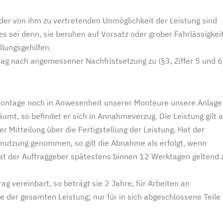
der von ihm zu vertretenden Unmöglichkeit der Leistung sind
 sei denn, sie beruhen auf Vorsatz oder grober Fahrlässigkei
lungsgehilfen.
ag nach angemessener Nachfristsetzung zu (§3, Ziffer 5 und 6
 Montage noch in Anwesenheit unserer Monteure unsere Anlage
mt, so befindet er sich in Annahmeverzug. Die Leistung gilt a
Mitteilung über die Fertigstellung der Leistung. Hat der
Benutzung genommen, so gilt die Abnahme als erfolgt, wenn
hat der Auftraggeber spätestens binnen 12 Werktagen geltend 
rag vereinbart, so beträgt sie 2 Jahre, für Arbeiten an
e der gesamten Leistung; nur für in sich abgeschlossene Teile