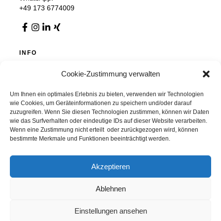
+49 173 6774009
INFO
Impressum
Cookie-Zustimmung verwalten
Datenschutz
AGB
Cookie-Richtlinie (EU)
Um Ihnen ein optimales Erlebnis zu bieten, verwenden wir Technologien
wie Cookies, um Geräteinformationen zu speichern und/oder darauf
zuzugreifen. Wenn Sie diesen Technologien zustimmen, können wir Daten
wie das Surfverhalten oder eindeutige IDs auf dieser Website verarbeiten.
Wenn eine Zustimmung nicht erteilt oder zurückgezogen wird, können
Chemnitzer Trennwände GmbH & Co. KG
bestimmte Merkmale und Funktionen beeinträchtigt werden.
Auer Straße 36, 09366 Stollberg, Deutschland
info@chemnitzer-trennwaende.de
037296 / 9280 0
Akzeptieren
Ablehnen
© 2026 – Chemnitzer Trennwände GmbH & Co. KG
Einstellungen ansehen