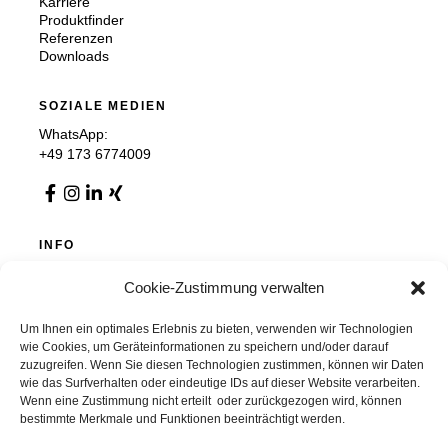
Karriere
Produktfinder
Referenzen
Downloads
SOZIALE MEDIEN
WhatsApp:
+49 173 6774009
INFO
Impressum
Cookie-Zustimmung verwalten
Datenschutz
AGB
Cookie-Richtlinie (EU)
Um Ihnen ein optimales Erlebnis zu bieten, verwenden wir Technologien
wie Cookies, um Geräteinformationen zu speichern und/oder darauf
zuzugreifen. Wenn Sie diesen Technologien zustimmen, können wir Daten
wie das Surfverhalten oder eindeutige IDs auf dieser Website verarbeiten.
Wenn eine Zustimmung nicht erteilt oder zurückgezogen wird, können
Chemnitzer Trennwände GmbH & Co. KG
bestimmte Merkmale und Funktionen beeinträchtigt werden.
Auer Straße 36, 09366 Stollberg, Deutschland
info@chemnitzer-trennwaende.de