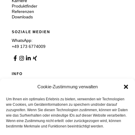
Karriere
Produktfinder
Referenzen
Downloads
SOZIALE MEDIEN
WhatsApp:
+49 173 6774009
INFO
Impressum
Cookie-Zustimmung verwalten
Datenschutz
AGB
Cookie-Richtlinie (EU)
Um Ihnen ein optimales Erlebnis zu bieten, verwenden wir Technologien
wie Cookies, um Geräteinformationen zu speichern und/oder darauf
zuzugreifen. Wenn Sie diesen Technologien zustimmen, können wir Daten
wie das Surfverhalten oder eindeutige IDs auf dieser Website verarbeiten.
Wenn eine Zustimmung nicht erteilt oder zurückgezogen wird, können
Chemnitzer Trennwände GmbH & Co. KG
bestimmte Merkmale und Funktionen beeinträchtigt werden.
Auer Straße 36, 09366 Stollberg, Deutschland
info@chemnitzer-trennwaende.de