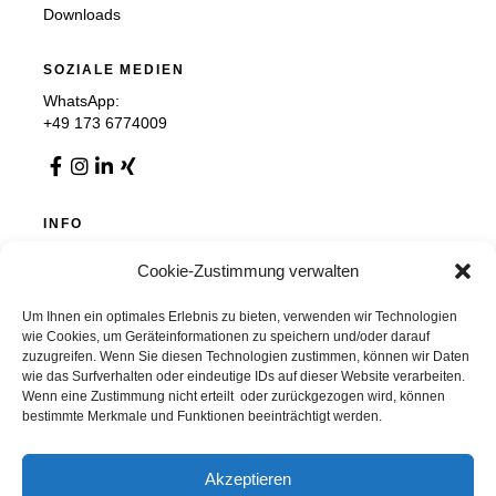
Downloads
SOZIALE MEDIEN
WhatsApp:
+49 173 6774009
INFO
Impressum
Cookie-Zustimmung verwalten
Datenschutz
AGB
Cookie-Richtlinie (EU)
Um Ihnen ein optimales Erlebnis zu bieten, verwenden wir Technologien
wie Cookies, um Geräteinformationen zu speichern und/oder darauf
zuzugreifen. Wenn Sie diesen Technologien zustimmen, können wir Daten
wie das Surfverhalten oder eindeutige IDs auf dieser Website verarbeiten.
Wenn eine Zustimmung nicht erteilt oder zurückgezogen wird, können
Chemnitzer Trennwände GmbH & Co. KG
bestimmte Merkmale und Funktionen beeinträchtigt werden.
Auer Straße 36, 09366 Stollberg, Deutschland
info@chemnitzer-trennwaende.de
037296 / 9280 0
Akzeptieren