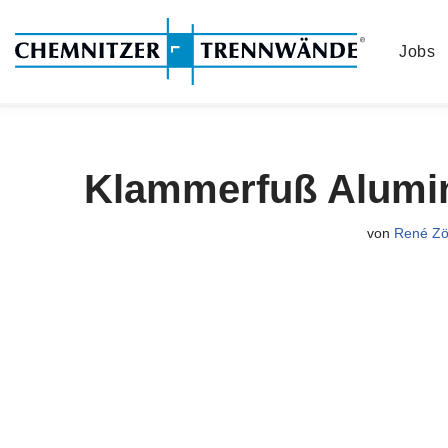
Jobs
Zum
Inhalt
springen
Klammerfuß Alumin
von
René Zö