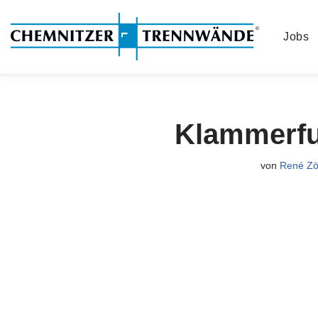
Jobs
Zum
Inhalt
springen
Klammerfu
von
René Zö