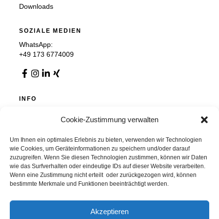
Downloads
SOZIALE MEDIEN
WhatsApp:
+49 173 6774009
INFO
Impressum
Cookie-Zustimmung verwalten
Datenschutz
AGB
Cookie-Richtlinie (EU)
Um Ihnen ein optimales Erlebnis zu bieten, verwenden wir Technologien
wie Cookies, um Geräteinformationen zu speichern und/oder darauf
zuzugreifen. Wenn Sie diesen Technologien zustimmen, können wir Daten
wie das Surfverhalten oder eindeutige IDs auf dieser Website verarbeiten.
Wenn eine Zustimmung nicht erteilt oder zurückgezogen wird, können
Chemnitzer Trennwände GmbH & Co. KG
bestimmte Merkmale und Funktionen beeinträchtigt werden.
Auer Straße 36, 09366 Stollberg, Deutschland
info@chemnitzer-trennwaende.de
037296 / 9280 0
Akzeptieren