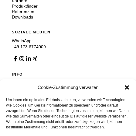
Karriere
Produktfinder
Referenzen
Downloads
SOZIALE MEDIEN
WhatsApp:
+49 173 6774009
INFO
Impressum
Cookie-Zustimmung verwalten
Datenschutz
AGB
Cookie-Richtlinie (EU)
Um Ihnen ein optimales Erlebnis zu bieten, verwenden wir Technologien
wie Cookies, um Geräteinformationen zu speichern und/oder darauf
zuzugreifen. Wenn Sie diesen Technologien zustimmen, können wir Daten
wie das Surfverhalten oder eindeutige IDs auf dieser Website verarbeiten.
Wenn eine Zustimmung nicht erteilt oder zurückgezogen wird, können
Chemnitzer Trennwände GmbH & Co. KG
bestimmte Merkmale und Funktionen beeinträchtigt werden.
Auer Straße 36, 09366 Stollberg, Deutschland
info@chemnitzer-trennwaende.de