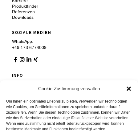
Karriere
Produktfinder
Referenzen
Downloads
SOZIALE MEDIEN
WhatsApp:
+49 173 6774009
INFO
Impressum
Cookie-Zustimmung verwalten
Datenschutz
AGB
Cookie-Richtlinie (EU)
Um Ihnen ein optimales Erlebnis zu bieten, verwenden wir Technologien
wie Cookies, um Geräteinformationen zu speichern und/oder darauf
zuzugreifen. Wenn Sie diesen Technologien zustimmen, können wir Daten
wie das Surfverhalten oder eindeutige IDs auf dieser Website verarbeiten.
Wenn eine Zustimmung nicht erteilt oder zurückgezogen wird, können
Chemnitzer Trennwände GmbH & Co. KG
bestimmte Merkmale und Funktionen beeinträchtigt werden.
Auer Straße 36, 09366 Stollberg, Deutschland
info@chemnitzer-trennwaende.de