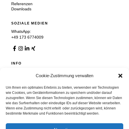
Referenzen
Downloads
SOZIALE MEDIEN
WhatsApp:
+49 173 6774009
INFO
Impressum
Cookie-Zustimmung verwalten
Datenschutz
AGB
Cookie-Richtlinie (EU)
Um Ihnen ein optimales Erlebnis zu bieten, verwenden wir Technologien
wie Cookies, um Geräteinformationen zu speichern und/oder darauf
zuzugreifen. Wenn Sie diesen Technologien zustimmen, können wir Daten
wie das Surfverhalten oder eindeutige IDs auf dieser Website verarbeiten.
Wenn eine Zustimmung nicht erteilt oder zurückgezogen wird, können
Chemnitzer Trennwände GmbH & Co. KG
bestimmte Merkmale und Funktionen beeinträchtigt werden.
Auer Straße 36, 09366 Stollberg, Deutschland
info@chemnitzer-trennwaende.de
037296 / 9280 0