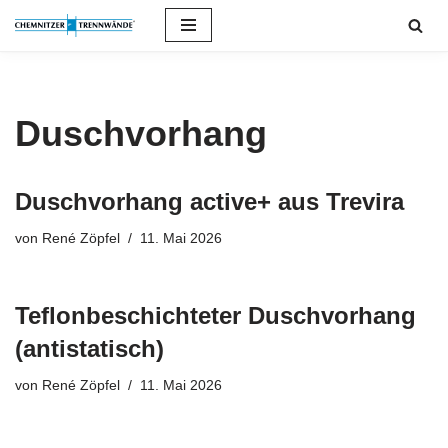
Zum
Inhalt
springen
Duschvorhang
Duschvorhang active+ aus Trevira
von
René Zöpfel
11. Mai 2026
Teflonbeschichteter Duschvorhang
(antistatisch)
von
René Zöpfel
11. Mai 2026